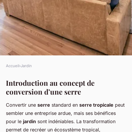
Accueil
›
Jardin
JARDIN
Introduction au concept de
Transformer sa serre de jardin
conversion d’une serre
en serre tropicale
Convertir une
serre
standard en
serre tropicale
peut
admin
•
20 décembre 2024
•
8 min de lecture
sembler une entreprise ardue, mais ses bénéfices
pour le
jardin
sont indéniables. La transformation
permet de recréer un écosystème tropical,