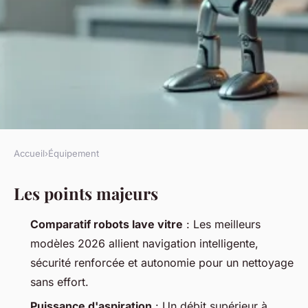
Accueil
›
Équipement
ÉQUIPEMENT
Les points majeurs
Découvrez les robots lave
vitres les plus performants en
Comparatif robots lave vitre
: Les meilleurs
2026
modèles 2026 allient navigation intelligente,
sécurité renforcée et autonomie pour un nettoyage
Fabien
•
25/06/2026 07:31
•
9 min de lecture
sans effort.
Puissance d'aspiration
: Un débit supérieur à