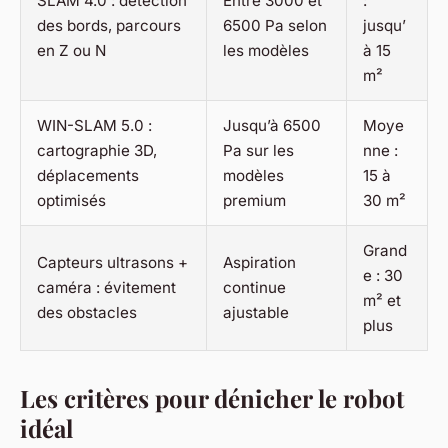
SLAM 4.0 : détection
Entre 3000 et
:
des bords, parcours
6500 Pa selon
jusqu’
en Z ou N
les modèles
à 15
m²
WIN-SLAM 5.0 :
Jusqu’à 6500
Moye
cartographie 3D,
Pa sur les
nne :
déplacements
modèles
15 à
optimisés
premium
30 m²
Grand
Capteurs ultrasons +
Aspiration
e : 30
caméra : évitement
continue
m² et
des obstacles
ajustable
plus
Les critères pour dénicher le robot
idéal