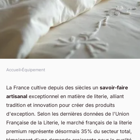
Accueil
›
Équipement
ÉQUIPEMENT
Literie française haut de
La France cultive depuis des siècles un
savoir-faire
artisanal
exceptionnel en matière de literie, alliant
gamme : l'excellence au
tradition et innovation pour créer des produits
sommeil
d'exception. Selon les dernières données de l'Union
Française de la Literie, le marché français de la literie
admin
•
28 janvier 2026
•
8 min de lecture
premium représente désormais 35% du secteur total,