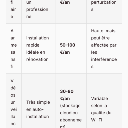
fil
un
€/an
perturbation
air
profession
s
e
nel
Al
Haute, mais
ar
Installation
peut être
me
rapide,
50-100
affectée par
sa
idéale en
€/an
les
ns
rénovation
interférence
fil
s
Vi
dé
30-80
os
€/an
Variable
ur
Très simple
(stockage
selon la
vei
en auto-
cloud ou
qualité du
lla
installation
abonneme
Wi-Fi
nc
nt)