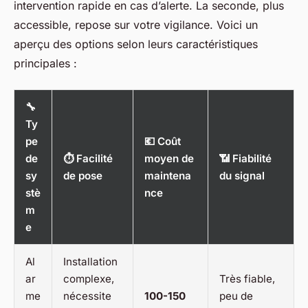
intervention rapide en cas d’alerte. La seconde, plus
accessible, repose sur votre vigilance. Voici un
aperçu des options selon leurs caractéristiques
principales :
🔧
Ty
pe
💶 Coût
de
⏱ Facilité
moyen de
📶 Fiabilité
sy
de pose
maintena
du signal
stè
nce
m
e
Al
Installation
ar
complexe,
Très fiable,
me
nécessite
100-150
peu de