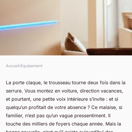
Accueil
›
Équipement
ÉQUIPEMENT
Top 5 avantages d'installer des
La porte claque, le trousseau tourne deux fois dans la
serrure. Vous montez en voiture, direction vacances,
systèmes de sécurité chez vous
et pourtant, une petite voix intérieure s’invite : et si
quelqu’un profitait de votre absence ? Ce malaise, si
Fabien
•
15/04/2026 13:30
•
8 min de lecture
familier, n’est pas qu’un vague pressentiment. Il
touche des milliers de foyers chaque année. Mais la